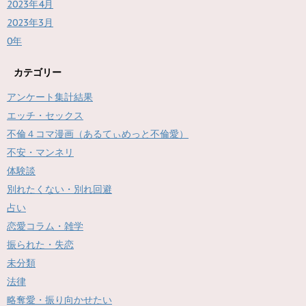
2023年4月
2023年3月
0年
カテゴリー
アンケート集計結果
エッチ・セックス
不倫４コマ漫画（あるてぃめっと不倫愛）
不安・マンネリ
体験談
別れたくない・別れ回避
占い
恋愛コラム・雑学
振られた・失恋
未分類
法律
略奪愛・振り向かせたい