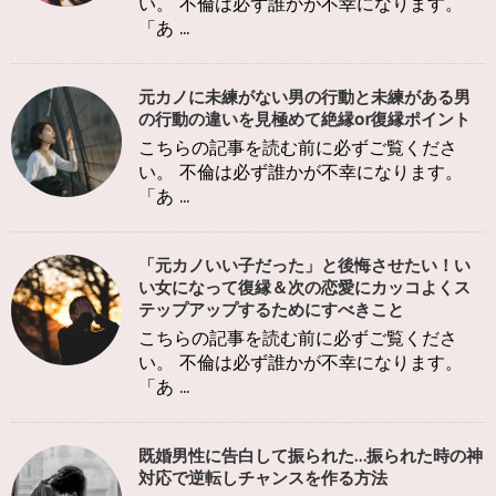
い。 不倫は必ず誰かが不幸になります。
「あ ...
元カノに未練がない男の行動と未練がある男
の行動の違いを見極めて絶縁or復縁ポイント
こちらの記事を読む前に必ずご覧くださ
い。 不倫は必ず誰かが不幸になります。
「あ ...
「元カノいい子だった」と後悔させたい！い
い女になって復縁＆次の恋愛にカッコよくス
テップアップするためにすべきこと
こちらの記事を読む前に必ずご覧くださ
い。 不倫は必ず誰かが不幸になります。
「あ ...
既婚男性に告白して振られた…振られた時の神
対応で逆転しチャンスを作る方法