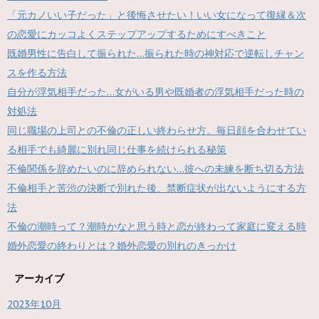
「元カノいい子だった」と後悔させたい！いい女になって復縁＆次
の恋愛にカッコよくステップアップするためにすべきこと
既婚男性に告白して振られた…振られた時の神対応で逆転しチャン
スを作る方法
自分が浮気相手だった…女がいる男や既婚者の浮気相手だった時の
対処法
同じ職場の上司との不倫の正しい終わらせ方。毎日顔を合わせてい
る相手でも綺麗に別れ同じ仕事を続けられる秘策
不倫関係を辞めたいのに辞められない…彼への未練を断ち切る方法
不倫相手と苦渋の決断で別れた後、禁断症状が出ないようにする方
法
不倫の潮時って？潮時かなと思う時と恋が終わって家庭に変える時
婚外恋愛の終わりとは？婚外恋愛の別れのきっかけ
アーカイブ
2023年10月