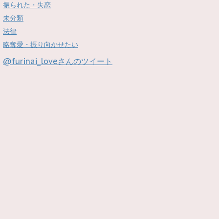
振られた・失恋
未分類
法律
略奪愛・振り向かせたい
@furinai_loveさんのツイート