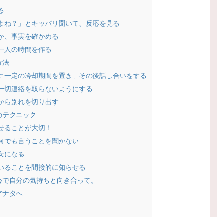
る
よね？」とキッパリ聞いて、反応を見る
か、事実を確かめる
一人の時間を作る
方法
に一定の冷却期間を置き、その後話し合いをする
一切連絡を取らないようにする
から別れを切り出す
のテクニック
せることが大切！
何でも言うことを聞かない
女になる
いることを間接的に知らせる
心で自分の気持ちと向き合って。
アナタへ