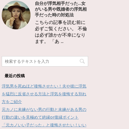
自分が浮気相手だった…女
がいる男や既婚者の浮気相
手だった時の対処法
こちらの記事を読む前に
必ずご覧ください。 不倫
は必ず誰かが不幸になり
ます。 「あ ...
最近の投稿
浮気男を死ぬほど後悔させたい！夫や彼に浮気
を猛烈に反省させる方法と浮気を後悔する別れ
方をご紹介
元カノに未練がない男の行動と未練がある男の
行動の違いを見極めて絶縁or復縁ポイント
「元カノいい子だった」と後悔させたい！いい