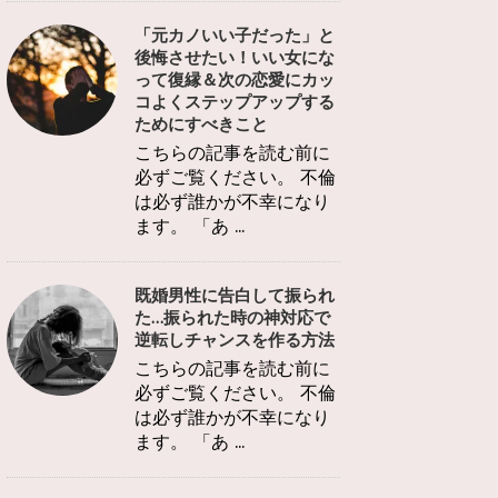
「元カノいい子だった」と
後悔させたい！いい女にな
って復縁＆次の恋愛にカッ
コよくステップアップする
ためにすべきこと
こちらの記事を読む前に
必ずご覧ください。 不倫
は必ず誰かが不幸になり
ます。 「あ ...
既婚男性に告白して振られ
た…振られた時の神対応で
逆転しチャンスを作る方法
こちらの記事を読む前に
必ずご覧ください。 不倫
は必ず誰かが不幸になり
ます。 「あ ...