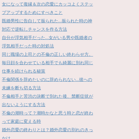
女になって復縁＆次の恋愛にカッコよくステッ
プアップするためにすべきこと
既婚男性に告白して振られた…振られた時の神
対応で逆転しチャンスを作る方法
自分が浮気相手だった…女がいる男や既婚者の
浮気相手だった時の対処法
同じ職場の上司との不倫の正しい終わらせ方。
毎日顔を合わせている相手でも綺麗に別れ同じ
仕事を続けられる秘策
不倫関係を辞めたいのに辞められない…彼への
未練を断ち切る方法
不倫相手と苦渋の決断で別れた後、禁断症状が
出ないようにする方法
不倫の潮時って？潮時かなと思う時と恋が終わ
って家庭に変える時
婚外恋愛の終わりとは？婚外恋愛の別れのきっ
かけ