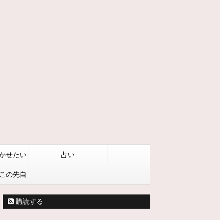
かせたい
占い
この先自
うしたい
購読する
る方法