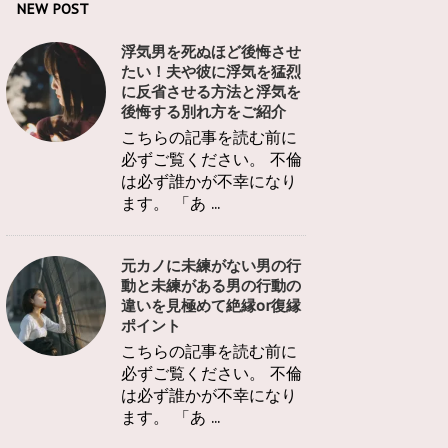
NEW POST
浮気男を死ぬほど後悔させ
たい！夫や彼に浮気を猛烈
に反省させる方法と浮気を
後悔する別れ方をご紹介
こちらの記事を読む前に
必ずご覧ください。 不倫
は必ず誰かが不幸になり
ます。 「あ ...
元カノに未練がない男の行
動と未練がある男の行動の
違いを見極めて絶縁or復縁
ポイント
こちらの記事を読む前に
必ずご覧ください。 不倫
は必ず誰かが不幸になり
ます。 「あ ...