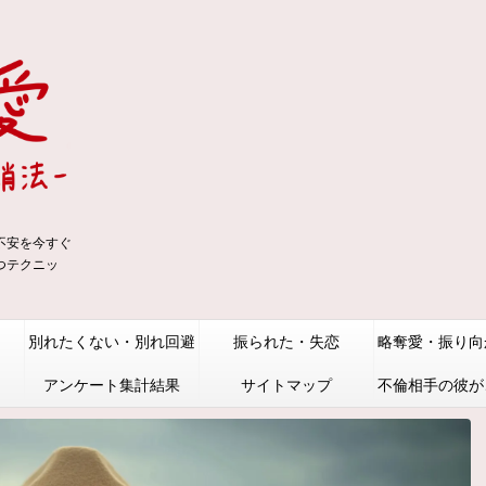
不安を今すぐ
つテクニッ
別れたくない・別れ回避
振られた・失恋
略奪愛・振り向
アンケート集計結果
サイトマップ
不倫相手の彼が
分との関係をど
か怖いけど知