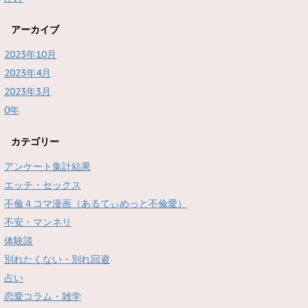
アーカイブ
2023年10月
2023年4月
2023年3月
0年
カテゴリー
アンケート集計結果
エッチ・セックス
不倫４コマ漫画（あるてぃめっと不倫愛）
不安・マンネリ
体験談
別れたくない・別れ回避
占い
恋愛コラム・雑学