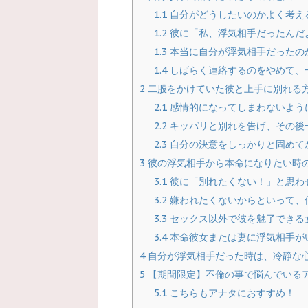
1.1
自分がどうしたいのかよく考え
1.2
彼に「私、浮気相手だったんだ
1.3
本当に自分が浮気相手だったの
1.4
しばらく連絡するのをやめて、
2
二股をかけていた彼と上手に別れる
2.1
感情的になってしまわないよう
2.2
キッパリと別れを告げ、その後
2.3
自分の決意をしっかりと固めて
3
彼の浮気相手から本命になりたい時
3.1
彼に「別れたくない！」と思わ
3.2
嫌われたくないからといって、
3.3
セックス以外で彼を魅了できる
3.4
本命彼女または妻に浮気相手が
4
自分が浮気相手だった時は、冷静な
5
【期間限定】不倫の事で悩んでいる
5.1
こちらもアナタにおすすめ！