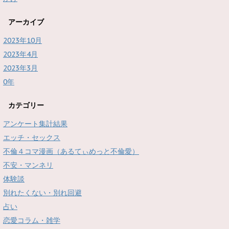
アーカイブ
2023年10月
2023年4月
2023年3月
0年
カテゴリー
アンケート集計結果
エッチ・セックス
不倫４コマ漫画（あるてぃめっと不倫愛）
不安・マンネリ
体験談
別れたくない・別れ回避
占い
恋愛コラム・雑学