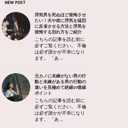
NEW POST
浮気男を死ぬほど後悔させ
たい！夫や彼に浮気を猛烈
に反省させる方法と浮気を
後悔する別れ方をご紹介
こちらの記事を読む前に
必ずご覧ください。 不倫
は必ず誰かが不幸になり
ます。 「あ ...
元カノに未練がない男の行
動と未練がある男の行動の
違いを見極めて絶縁or復縁
ポイント
こちらの記事を読む前に
必ずご覧ください。 不倫
は必ず誰かが不幸になり
ます。 「あ ...