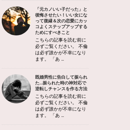
「元カノいい子だった」と
後悔させたい！いい女にな
って復縁＆次の恋愛にカッ
コよくステップアップする
ためにすべきこと
こちらの記事を読む前に
必ずご覧ください。 不倫
は必ず誰かが不幸になり
ます。 「あ ...
既婚男性に告白して振られ
た…振られた時の神対応で
逆転しチャンスを作る方法
こちらの記事を読む前に
必ずご覧ください。 不倫
は必ず誰かが不幸になり
ます。 「あ ...