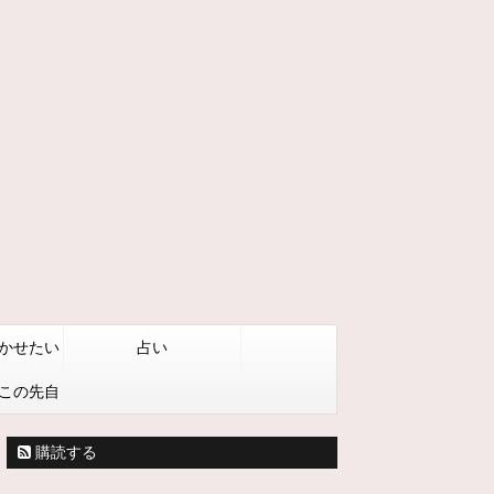
かせたい
占い
この先自
うしたい
購読する
る方法