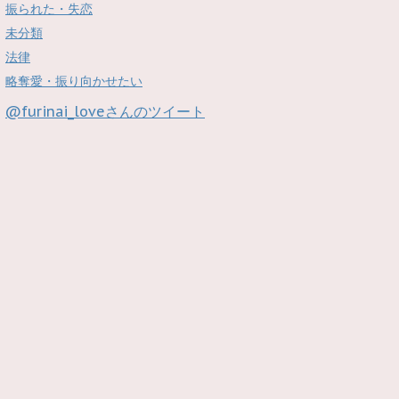
振られた・失恋
未分類
法律
略奪愛・振り向かせたい
@furinai_loveさんのツイート