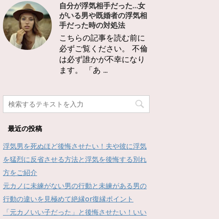
自分が浮気相手だった…女
がいる男や既婚者の浮気相
手だった時の対処法
こちらの記事を読む前に
必ずご覧ください。 不倫
は必ず誰かが不幸になり
ます。 「あ ...
最近の投稿
浮気男を死ぬほど後悔させたい！夫や彼に浮気
を猛烈に反省させる方法と浮気を後悔する別れ
方をご紹介
元カノに未練がない男の行動と未練がある男の
行動の違いを見極めて絶縁or復縁ポイント
「元カノいい子だった」と後悔させたい！いい