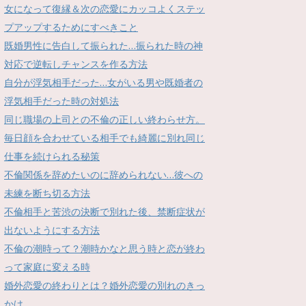
女になって復縁＆次の恋愛にカッコよくステッ
プアップするためにすべきこと
既婚男性に告白して振られた…振られた時の神
対応で逆転しチャンスを作る方法
自分が浮気相手だった…女がいる男や既婚者の
浮気相手だった時の対処法
同じ職場の上司との不倫の正しい終わらせ方。
毎日顔を合わせている相手でも綺麗に別れ同じ
仕事を続けられる秘策
不倫関係を辞めたいのに辞められない…彼への
未練を断ち切る方法
不倫相手と苦渋の決断で別れた後、禁断症状が
出ないようにする方法
不倫の潮時って？潮時かなと思う時と恋が終わ
って家庭に変える時
婚外恋愛の終わりとは？婚外恋愛の別れのきっ
かけ