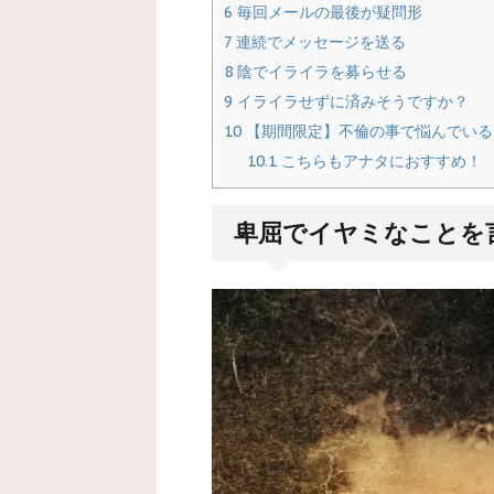
6
毎回メールの最後が疑問形
7
連続でメッセージを送る
8
陰でイライラを募らせる
9
イライラせずに済みそうですか？
10
【期間限定】不倫の事で悩んでいる
10.1
こちらもアナタにおすすめ！
卑屈でイヤミなことを