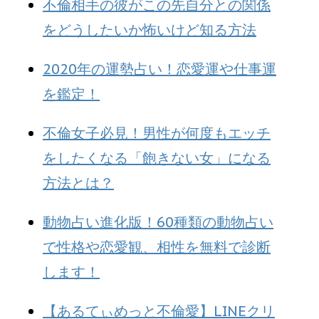
不倫相手の彼がこの先自分との関係
をどうしたいか怖いけど知る方法
2020年の運勢占い！恋愛運や仕事運
を鑑定！
不倫女子必見！男性が何度もエッチ
をしたくなる「飽きない女」になる
方法とは？
動物占い進化版！60種類の動物占い
で性格や恋愛観、相性を無料で診断
します！
【あるてぃめっと不倫愛】LINEクリ