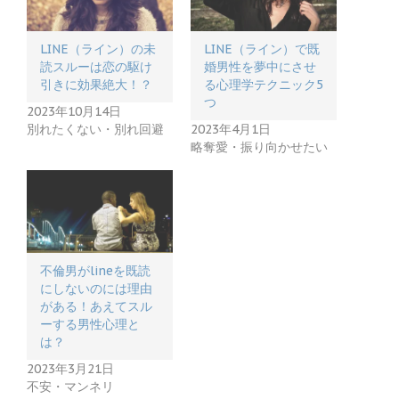
LINE（ライン）の未
LINE（ライン）で既
読スルーは恋の駆け
婚男性を夢中にさせ
引きに効果絶大！？
る心理学テクニック5
つ
2023年10月14日
別れたくない・別れ回避
2023年4月1日
略奪愛・振り向かせたい
不倫男がlineを既読
にしないのには理由
がある！あえてスル
ーする男性心理と
は？
2023年3月21日
不安・マンネリ