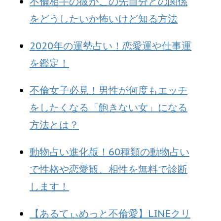
不倫相手の彼がこの先自分との関係
をどうしたいか怖いけど知る方法
2020年の運勢占い！恋愛運や仕事運
を鑑定！
不倫女子必見！男性が何度もエッチ
をしたくなる「飽きない女」になる
方法とは？
動物占い進化版！60種類の動物占い
で性格や恋愛観、相性を無料で診断
します！
【あるてぃめっと不倫愛】LINEクリ