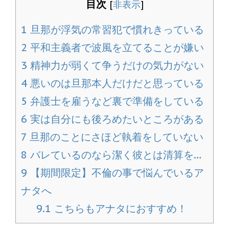
目次
[
非表示
]
1
旦那が浮気の常習犯で慣れきっている
2
平和主義者で波風を立てることが嫌い
3
精神力が弱くて争うだけの気力がない
4
悪いのは旦那本人だけだと思っている
5
弁護士を雇うなど裏で準備をしている
6
実は自分にも後ろめたいところがある
7
旦那のことにさほど執着をしていない
8
バレているのなら潔く彼とは清算を…
9
【期間限定】不倫の事で悩んでいるア
ナタへ
9.1
こちらもアナタにおすすめ！