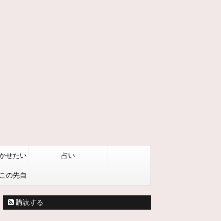
かせたい
占い
この先自
うしたい
購読する
る方法