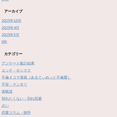
アーカイブ
2023年10月
2023年4月
2023年3月
0年
カテゴリー
アンケート集計結果
エッチ・セックス
不倫４コマ漫画（あるてぃめっと不倫愛）
不安・マンネリ
体験談
別れたくない・別れ回避
占い
恋愛コラム・雑学