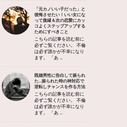
「元カノいい子だった」と
後悔させたい！いい女にな
って復縁＆次の恋愛にカッ
コよくステップアップする
ためにすべきこと
こちらの記事を読む前に
必ずご覧ください。 不倫
は必ず誰かが不幸になり
ます。 「あ ...
既婚男性に告白して振られ
た…振られた時の神対応で
逆転しチャンスを作る方法
こちらの記事を読む前に
必ずご覧ください。 不倫
は必ず誰かが不幸になり
ます。 「あ ...