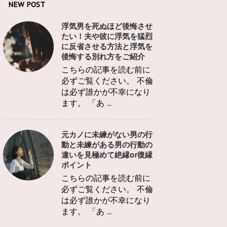
NEW POST
浮気男を死ぬほど後悔させ
たい！夫や彼に浮気を猛烈
に反省させる方法と浮気を
後悔する別れ方をご紹介
こちらの記事を読む前に
必ずご覧ください。 不倫
は必ず誰かが不幸になり
ます。 「あ ...
元カノに未練がない男の行
動と未練がある男の行動の
違いを見極めて絶縁or復縁
ポイント
こちらの記事を読む前に
必ずご覧ください。 不倫
は必ず誰かが不幸になり
ます。 「あ ...