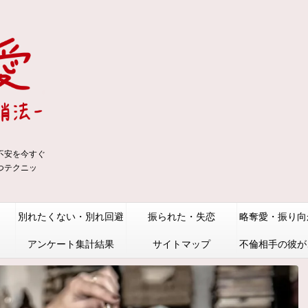
不安を今すぐ
つテクニッ
別れたくない・別れ回避
振られた・失恋
略奪愛・振り向
アンケート集計結果
サイトマップ
不倫相手の彼が
分との関係をど
か怖いけど知