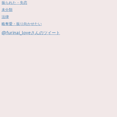
振られた・失恋
未分類
法律
略奪愛・振り向かせたい
@furinai_loveさんのツイート