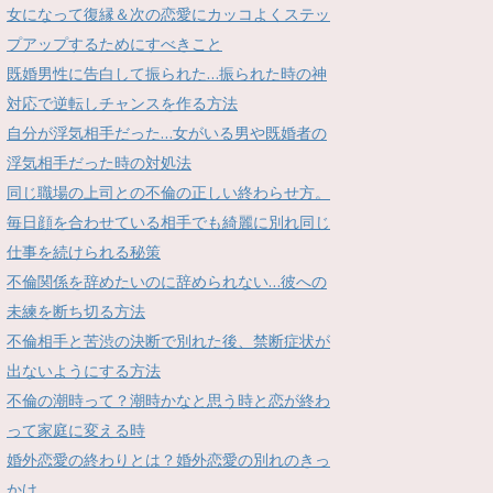
女になって復縁＆次の恋愛にカッコよくステッ
プアップするためにすべきこと
既婚男性に告白して振られた…振られた時の神
対応で逆転しチャンスを作る方法
自分が浮気相手だった…女がいる男や既婚者の
浮気相手だった時の対処法
同じ職場の上司との不倫の正しい終わらせ方。
毎日顔を合わせている相手でも綺麗に別れ同じ
仕事を続けられる秘策
不倫関係を辞めたいのに辞められない…彼への
未練を断ち切る方法
不倫相手と苦渋の決断で別れた後、禁断症状が
出ないようにする方法
不倫の潮時って？潮時かなと思う時と恋が終わ
って家庭に変える時
婚外恋愛の終わりとは？婚外恋愛の別れのきっ
かけ