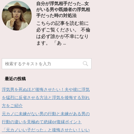
自分が浮気相手だった…女
がいる男や既婚者の浮気相
手だった時の対処法
こちらの記事を読む前に
必ずご覧ください。 不倫
は必ず誰かが不幸になり
ます。 「あ ...
最近の投稿
浮気男を死ぬほど後悔させたい！夫や彼に浮気
を猛烈に反省させる方法と浮気を後悔する別れ
方をご紹介
元カノに未練がない男の行動と未練がある男の
行動の違いを見極めて絶縁or復縁ポイント
「元カノいい子だった」と後悔させたい！いい