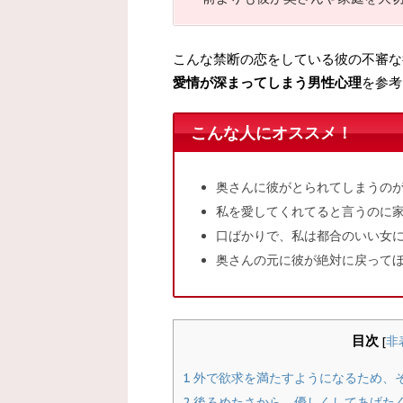
こんな禁断の恋をしている彼の不審な
愛情が深まってしまう男性心理
を参考
こんな人にオススメ！
奥さんに彼がとられてしまうの
私を愛してくれてると言うのに
口ばかりで、私は都合のいい女
奥さんの元に彼が絶対に戻って
目次
[
非
1
外で欲求を満たすようになるため、
2
後ろめたさから、優しくしてあげた